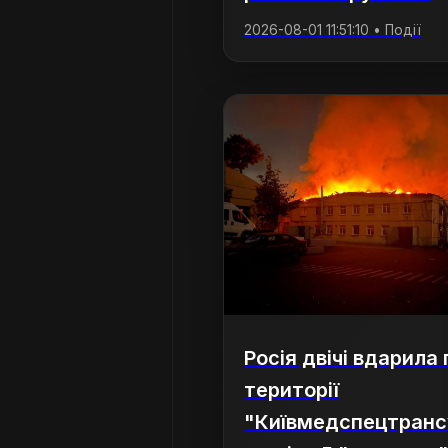
2026-08-01 11:51:10 • Події
Росія двічі вдарила 
території
"Київмедспецтранс