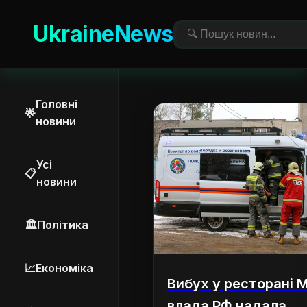
UkraineNews
Головні
🌟
новини
Усі
📋
новини
🏛️
Політика
📈
Економіка
Вибух у ресторані 
влада РФ надала