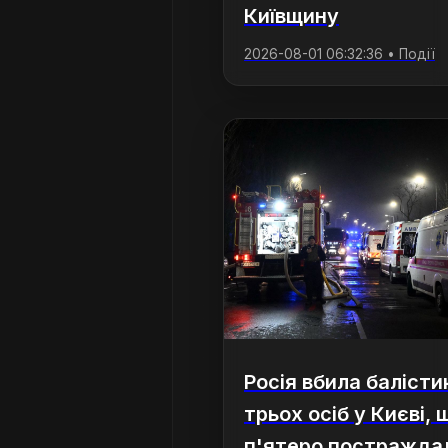
Київщину
2026-08-01 06:32:36 • Події
Росія вбила баліст
трьох осіб у Києві, 
п'ятеро постражда