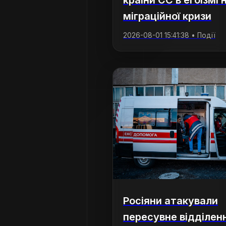
країни ЄС в егоїзмі н
міграційної кризи
2026-08-01 15:41:38 • Події
Росіяни атакували
пересувне відділен