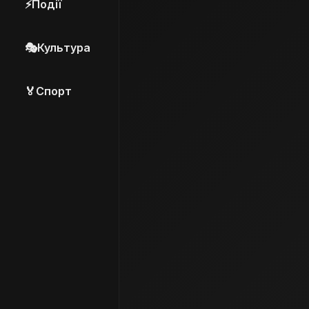
⚡
Події
🎭
Культура
🏅
Спорт