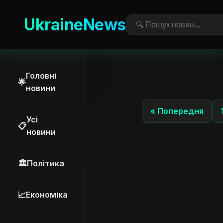
UkraineNews
Головні
🌟
новини
« Попередня
Усі
📋
новини
🏛️
Політика
📈
Економіка