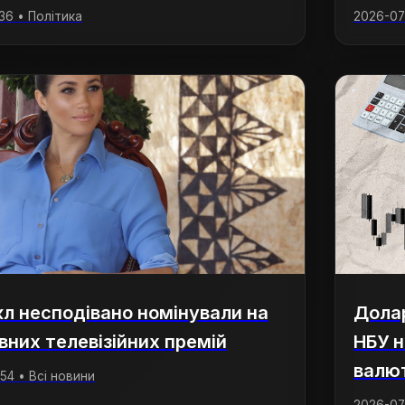
:36 • Політика
2026-07-
л несподівано номінували на
Долар
вних телевізійних премій
НБУ н
валю
:54 • Всі новини