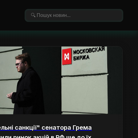
льні санкції" сенатора Грема
или ринок акцій в РФ ще до їх