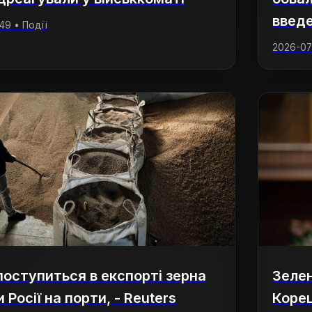
введ
49 • Події
2026-07-
поступиться в експорті зерна
Зелен
 Росії на порти, - Reuters
Корец