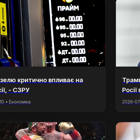
зелю критично впливає на
Трамп
ії, - СЗРУ
Росії
:10 • Економіка
2026-07-