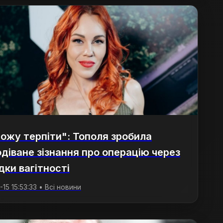
ожу терпіти": Тополя зробила
діване зізнання про операцію через
дки вагітності
15 15:53:33 • Всі новини