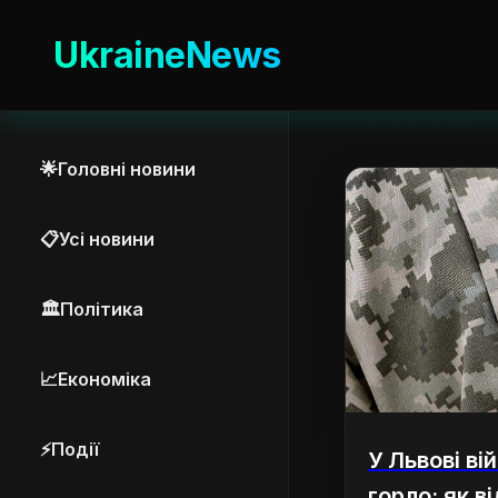
UkraineNews
🌟
Головні новини
📋
Усі новини
🏛️
Політика
📈
Економіка
⚡
Події
У Львові ві
горло: як в