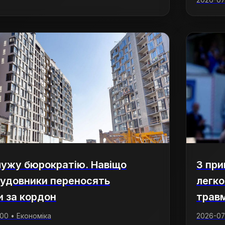
2026-07-
ужу бюрократію. Навіщо
З при
абудовники переносять
легко
 за кордон
трав
:00 • Економіка
2026-07