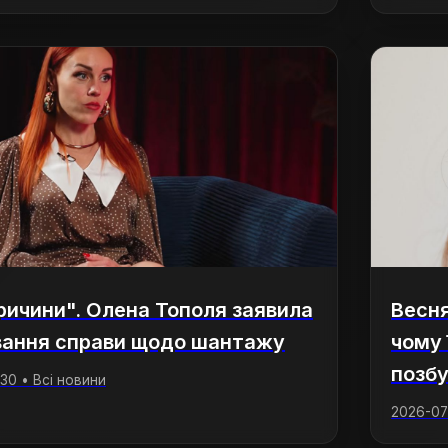
ричини". Олена Тополя заявила
Весня
вання справи щодо шантажу
чому 
позб
:30 • Всі новини
2026-07-