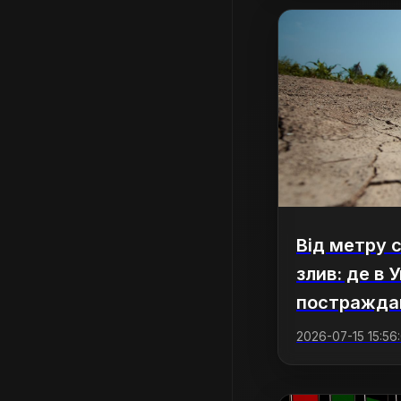
Від метру 
злив: де в 
постражда
2026-07-15 15:56