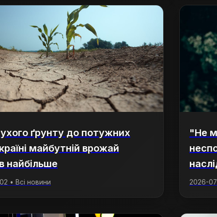
сухого ґрунту до потужних
"Не м
Україні майбутній врожай
неспо
в найбільше
наслі
:02 • Всі новини
2026-07-