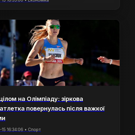
15 16:55:00 • Економіка
цілом на Олімпіаду: зіркова
атлетка повернулась після важкої
ми
-15 16:34:06 • Спорт