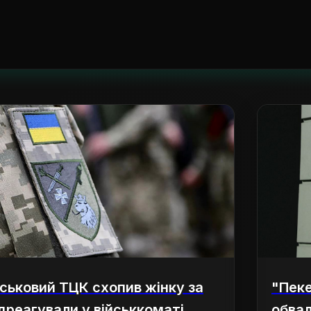
йськовий ТЦК схопив жінку за
"Пеке
ідреагували у військкоматі
обвал