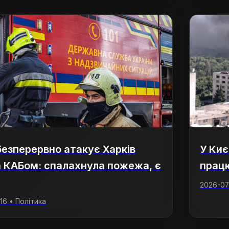
безперервно атакує Харків
У Киє
 КАБом: спалахнула пожежа, є
прац
2026-07-
:16 • Політика