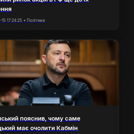
ення
15 17:24:25 • Політика
ський пояснив, чому саме
ький має очолити Кабмін